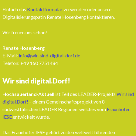
Einfach das
Kontaktformular
verwenden oder unsere
Digitalisierungspatin Renate Hosenberg kontaktieren.
Wir freuen uns schon!
Renate Hosenberg
E-Mail:
info@wir-sind-digital-dorf.de
Telefon: ‭+49 160 7751484‬
Wir sind digital.Dorf!
Hochsauerland-Aktuell
ist Teil des LEADER-Projekts
Wir sind
digital.Dorf!
– einem Gemeinschaftsprojekt von 8
südwestfälischen LEADER Regionen, welches vom
Fraunhofer
IESE
entwickelt wurde.
Das Fraunhofer IESE gehört zu den weltweit führenden