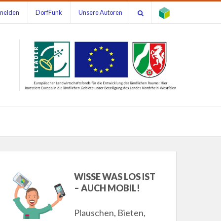
melden
DorfFunk
Unsere Autoren
WISSE WAS LOS IST
– AUCH MOBIL!
Plauschen, Bieten,