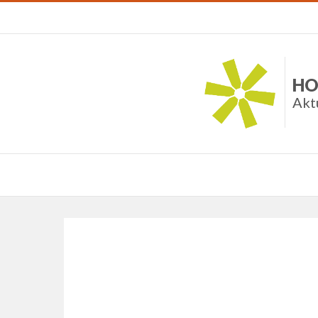
HO
Akt