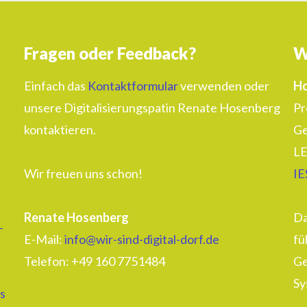
Fragen oder Feedback?
W
Einfach das
Kontaktformular
verwenden oder
Ho
unsere Digitalisierungspatin Renate Hosenberg
Pr
kontaktieren.
Ge
LE
Wir freuen uns schon!
IE
Renate Hosenberg
Da
–
E-Mail:
info@wir-sind-digital-dorf.de
fü
Telefon: ‭+49 160 7751484‬
Ge
Sy
s