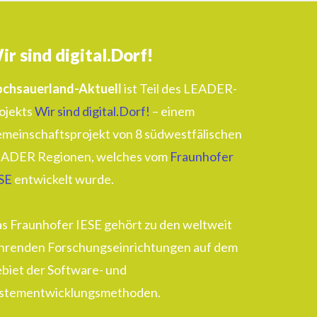
ir sind digital.Dorf!
chsauerland-Aktuell
ist Teil des LEADER-
ojekts
Wir sind digital.Dorf!
– einem
meinschaftsprojekt von 8 südwestfälischen
ADER Regionen, welches vom
Fraunhofer
SE
entwickelt wurde.
s Fraunhofer IESE gehört zu den weltweit
hrenden Forschungseinrichtungen auf dem
biet der Software- und
stementwicklungsmethoden.