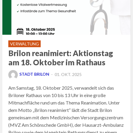
VERWALTUNG
Brilon reanimiert: Aktionstag
am 18. Oktober im Rathaus
POSTED
STADT BRILON
01. OKT. 2025
ON
Am Samstag, 18. Oktober 2025, verwandelt sich das
Briloner Rathaus von 10 bis 13 Uhr in eine große
Mitmachfläche rund um das Thema Reanimation. Unter
dem Motto „Brilon reanimiert“ lädt die Stadt Brilon
gemeinsam mit dem Medizinischen Versorgungszentrum
(MVZ Am Schönschede GmbH), der Hausarzt-Ambulanz
Brilon sowie dem Hagelstein Rettungsdienst zu einem