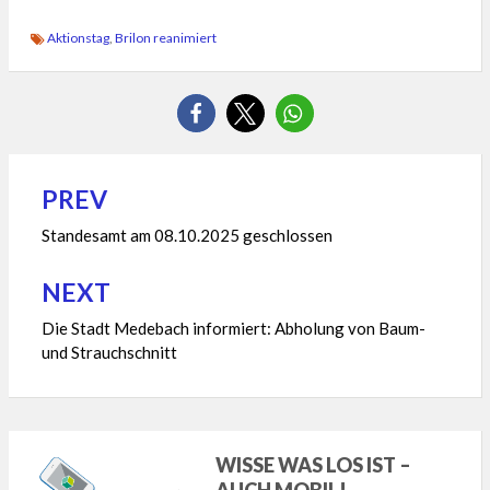
Aktionstag
,
Brilon reanimiert
PREV
Beitragsnavigation
Standesamt am 08.10.2025 geschlossen
NEXT
Die Stadt Medebach informiert: Abholung von Baum-
und Strauchschnitt
WISSE WAS LOS IST –
AUCH MOBIL!