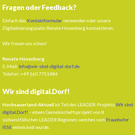
Fragen oder Feedback?
Einfach das
Kontaktformular
verwenden oder unsere
Digitalisierungspatin Renate Hosenberg kontaktieren.
Wir freuen uns schon!
Renate Hosenberg
E-Mail:
info@wir-sind-digital-dorf.de
Telefon: ‭+49 160 7751484‬
Wir sind digital.Dorf!
Hochsauerland-Aktuell
ist Teil des LEADER-Projekts
Wir sind
digital.Dorf!
– einem Gemeinschaftsprojekt von 8
südwestfälischen LEADER Regionen, welches vom
Fraunhofer
IESE
entwickelt wurde.