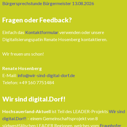
Bürgersprechstunde Bürgermeister 13.08.2026
Fragen oder Feedback?
Einfach das
Kontaktformular
verwenden oder unsere
Digitalisierungspatin Renate Hosenberg kontaktieren.
Wir freuen uns schon!
Renate Hosenberg
E-Mail:
info@wir-sind-digital-dorf.de
Telefon: ‭+49 160 7751484‬
Wir sind digital.Dorf!
Hochsauerland-Aktuell
ist Teil des LEADER-Projekts
Wir sind
digital.Dorf!
– einem Gemeinschaftsprojekt von 8
südwestfälischen LEADER Regionen, welches vom
Fraunhofer