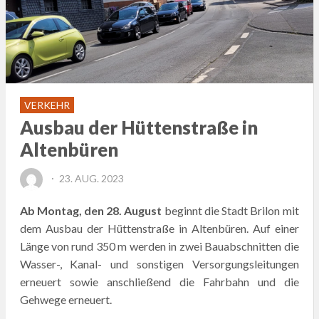
VERKEHR
Ausbau der Hüttenstraße in
Altenbüren
POSTED
23. AUG. 2023
ON
Ab Montag, den 28. August
beginnt die Stadt Brilon mit
dem Ausbau der Hüttenstraße in Altenbüren. Auf einer
Länge von rund 350 m werden in zwei Bauabschnitten die
Wasser-, Kanal- und sonstigen Versorgungsleitungen
erneuert sowie anschließend die Fahrbahn und die
Gehwege erneuert.