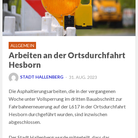
ALLGEMEIN
Arbeiten an der Ortsdurchfahrt
Hesborn
POSTED
STADT HALLENBERG
31. AUG. 2023
ON
Die Asphaltierungsarbeiten, die in der vergangenen
Woche unter Vollsperrung im dritten Bauabschnitt zur
Fahrbahnerneuerung auf der L617 in der Ortsdurchfahrt
Hesborn durchgeführt wurden, sind inzwischen
abgeschlossen.
Der Stadt Hallenberg wurde mitgeteilt, dass das