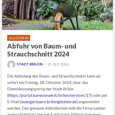
ALLGEMEIN
Abfuhr von Baum- und
Strauchschnitt 2024
POSTED
STADT BRILON
19. SEP. 2024
ON
Die Abholung des Baum- und Strauchschnitts kann ab
sofort bis Freitag, 18. Oktober 2024, über das
Dienstleistungsportal der Stadt Brilon
(
https://portal.kommunale.it/brilon/services/17
) oder per
E-Mail (
buergerbuero.brilon@lobbe.de
) angemeldet
werden. Den genauen Abholtermin teilt die Firma Lobbe
dann schriftlich oder per E-Mail mit. Nähere Angaben