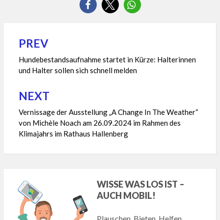
PREV
Beitragsnavigation
Hundebestandsaufnahme startet in Kürze: Halterinnen
und Halter sollen sich schnell melden
NEXT
Vernissage der Ausstellung „A Change In The Weather“
von Michèle Noach am 26.09.2024 im Rahmen des
Klimajahrs im Rathaus Hallenberg
WISSE WAS LOS IST –
AUCH MOBIL!
Plauschen, Bieten, Helfen,