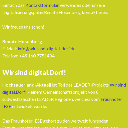
Einfach das
Kontaktformular
verwenden oder unsere
Digitalisierungspatin Renate Hosenberg kontaktieren.
Wir freuen uns schon!
Renate Hosenberg
E-Mail:
info@wir-sind-digital-dorf.de
Telefon: ‭+49 160 7751484‬
Wir sind digital.Dorf!
Hochsauerland-Aktuell
ist Teil des LEADER-Projekts
Wir sind
digital.Dorf!
– einem Gemeinschaftsprojekt von 8
südwestfälischen LEADER Regionen, welches vom
Fraunhofer
IESE
entwickelt wurde.
Das Fraunhofer IESE gehört zu den weltweit führenden
Forschungseinrichtungen auf dem Gebiet der Software- und